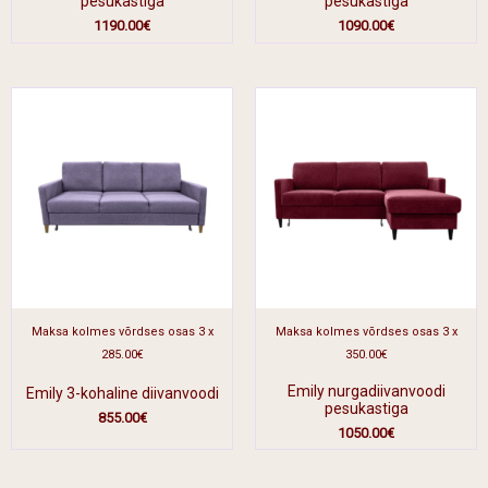
pesukastiga
pesukastiga
1190.00
€
1090.00
€
Maksa kolmes võrdses osas 3 x
Maksa kolmes võrdses osas 3 x
285.00€
350.00€
Emily nurgadiivanvoodi
Emily 3-kohaline diivanvoodi
pesukastiga
855.00
€
1050.00
€