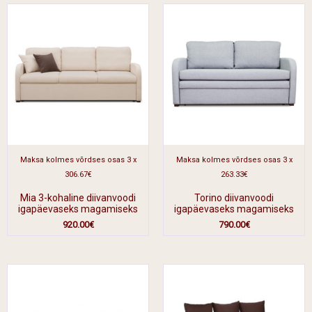
Maksa kolmes võrdses osas 3 x
Maksa kolmes võrdses osas 3 x
306.67€
263.33€
Mia 3-kohaline diivanvoodi
Torino diivanvoodi
igapäevaseks magamiseks
igapäevaseks magamiseks
920.00
€
790.00
€