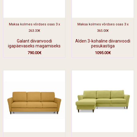
Maksa kolmes võrdses osas 3 x
Maksa kolmes võrdses osas 3 x
263.33€
365.00€
Galant diivanvoodi
Alden 3-kohaline diivanvoodi
igapäevaseks magamiseks
pesukastiga
790.00
€
1095.00
€