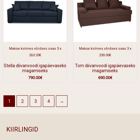
Maksa kolmes võrdses osas 3 x
Maksa kolmes võrdses osas 3 x
263.33€
230.00€
Stella diivanvoodi igapäevaseks
Tom diivanvoodi igapäevaseks
magamiseks
magamiseks
790.00
€
690.00
€
1
2
3
4
→
KIIRLINGID