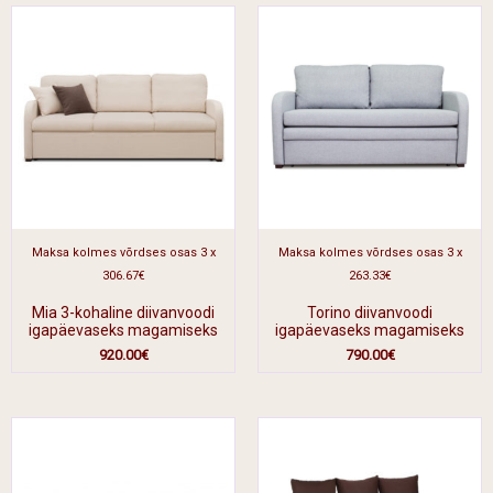
Maksa kolmes võrdses osas 3 x
Maksa kolmes võrdses osas 3 x
306.67€
263.33€
Mia 3-kohaline diivanvoodi
Torino diivanvoodi
igapäevaseks magamiseks
igapäevaseks magamiseks
920.00
€
790.00
€