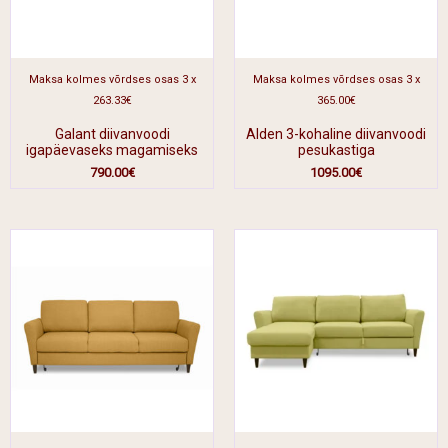
Maksa kolmes võrdses osas 3 x
Maksa kolmes võrdses osas 3 x
263.33€
365.00€
Galant diivanvoodi
Alden 3-kohaline diivanvoodi
igapäevaseks magamiseks
pesukastiga
790.00
€
1095.00
€