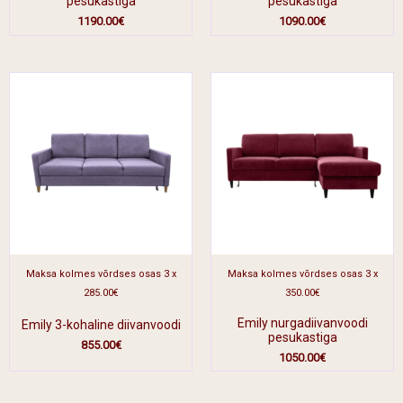
pesukastiga
pesukastiga
1190.00
€
1090.00
€
Maksa kolmes võrdses osas 3 x
Maksa kolmes võrdses osas 3 x
285.00€
350.00€
Emily nurgadiivanvoodi
Emily 3-kohaline diivanvoodi
pesukastiga
855.00
€
1050.00
€