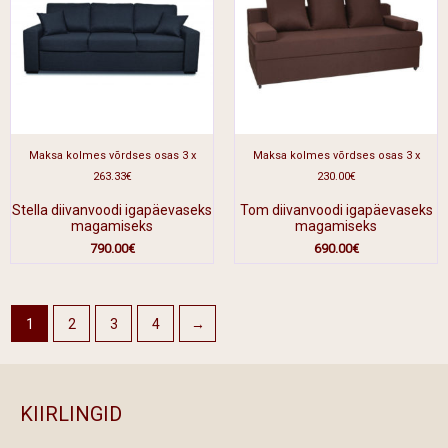
Maksa kolmes võrdses osas 3 x
Maksa kolmes võrdses osas 3 x
263.33€
230.00€
Stella diivanvoodi igapäevaseks
Tom diivanvoodi igapäevaseks
magamiseks
magamiseks
790.00
€
690.00
€
1
2
3
4
→
KIIRLINGID