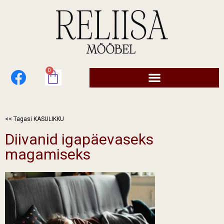
Skip
to
content
facebook
0
CART
<< Tagasi KASULIKKU
Diivanid igapäevaseks
magamiseks