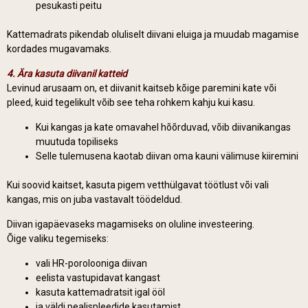
pesukasti peitu
Kattemadrats pikendab oluliselt diivani eluiga ja muudab magamise
kordades mugavamaks.
4. Ära kasuta diivanil katteid
Levinud arusaam on, et diivanit kaitseb kõige paremini kate või
pleed, kuid tegelikult võib see teha rohkem kahju kui kasu.
Kui kangas ja kate omavahel hõõrduvad, võib diivanikangas
muutuda topiliseks
Selle tulemusena kaotab diivan oma kauni välimuse kiiremini
Kui soovid kaitset, kasuta pigem vetthülgavat töötlust või vali
kangas, mis on juba vastavalt töödeldud.
Diivan igapäevaseks magamiseks on oluline investeering.
Õige valiku tegemiseks:
vali HR-porolooniga diivan
eelista vastupidavat kangast
kasuta kattemadratsit igal ööl
ja väldi pealispleedide kasutamist