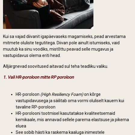
Kui sa vajad diivanit igapäevaseks magamiseks, pead arvestama
mitmete oluliste tegutitega. Diivan pole ainult istumiseks, vaid
muutub ka sinu voodiks, mistõttu peavad selle mugavus ja
vastupidavus olema eriti head.
Alljärgnevad soovitused aitavad sul teha teadliku valiku.
1. Vali HR-poroloon mitte RP poroloon
HR-poroloon
(High Resiliency Foam)
on kõrge
vastupidavusega ja säilitab oma vormi oluliselt kauem kui
tavaline RP-poroloon
HR-porolooni tootmisel kasutatakse kvaliteetsemaid
kemikaale, mis annavad sellele parema elastsuse ja pikema
eluea
See sobib hästi ka raskema kaaluga inimestele