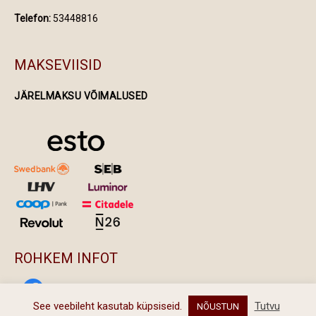
Telefon:
53448816
MAKSEVIISID
JÄRELMAKSU VÕIMALUSED
ROHKEM INFOT
facebook
See veebileht kasutab küpsiseid.
Tutvu
NÕUSTUN