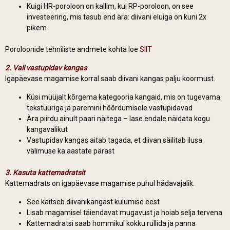
Kuigi HR-poroloon on kallim, kui RP-poroloon, on see
investeering, mis tasub end ära: diivani eluiga on kuni 2x
pikem
Poroloonide tehniliste andmete kohta loe
SIIT
2. Vali vastupidav kangas
Igapäevase magamise korral saab diivani kangas palju koormust.
Küsi müüjalt kõrgema kategooria kangaid, mis on tugevama
tekstuuriga ja paremini hõõrdumisele vastupidavad
Ära piirdu ainult paari näitega – lase endale näidata kogu
kangavalikut
Vastupidav kangas aitab tagada, et diivan säilitab ilusa
välimuse ka aastate pärast
3. Kasuta kattemadratsit
Kattemadrats on igapäevase magamise puhul hädavajalik.
See kaitseb diivanikangast kulumise eest
Lisab magamisel täiendavat mugavust ja hoiab selja tervena
Kattemadratsi saab hommikul kokku rullida ja panna